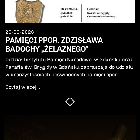
26-06-2026
PAMIĘCI PPOR. ZDZISŁAWA
BADOCHY „ŻELAZNEGO”
Oddział Instytutu Pamięci Narodowej w Gdańsku oraz
Parafia św. Brygidy w Gdańsku zapraszają do udziału
w uroczystościach poświęconych pamięci ppor.
Zdzisława Badochy „Żelaznego” – żołnierza 5.
Czytaj więcej...
Wileńskiej Brygady Armii Krajowej, dowódcy 5.
szwadronu podczas walk na Pomorzu, jednego z
najbardziej zasłużonych żołnierzy polskiego podziemia
niepodległościowego.W niedzielę, 28 czerwca 2026 r.,
odbędzie się Msza Święta w intencji Bohatera oraz
poświęcenie jego symbolicznego nagrobka.
Uroczystość będzie okazją do oddania hołdu