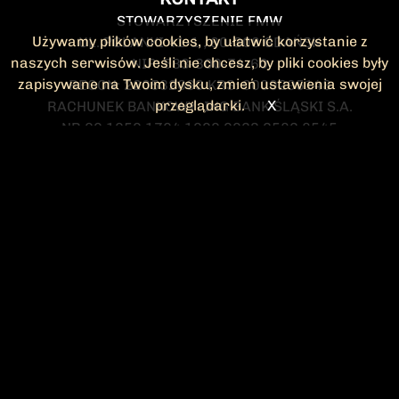
STOWARZYSZENIE FMW
Używamy plików cookies, by ułatwić korzystanie z
UL. POLANKI 41-1 , 80-308 GDAŃSK
naszych serwisów. Jeśli nie chcesz, by pliki cookies były
NIP: 583-300-74-60
zapisywane na Twoim dysku, zmień ustawienia swojej
REGON: 220532063 KRS: 0000295148
przeglądarki.
X
RACHUNEK BANKOWY: ING BANK ŚLĄSKI S.A.
NR 90 1050 1764 1000 0023 2582 8545
KONTAKT@FMW.ORG.PL
DO POBRANIA
STATUT FMW
DEKLARACJA
CZŁONKOWSKA
ZARZĄD I KOMISJA
Federacja Młodzieży Walczącej
REWIZYJNA