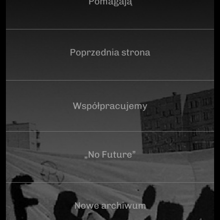
Pomagają
Poprzednia strona
Współpracujemy
„No Future”
Nowe archiwum