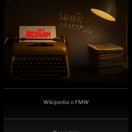
człowiekowi, który walczył o niepodległą Polskę
przeciwko niemieckiemu i sowieckiemu okupantowi, a
po zakończeniu wojny pozostał wierny ideałom
wolności. Poległ 28 czerwca 1946 r., a miejsce
ukrycia jego szczątków przez komunistyczny aparat
represji pozostaje do dziś nieznane.Program
uroczystości:11.00 – Msza Święta w Kościele św.
Brygidy w Gdańsku12.30 – poświęcenie
symbolicznego nagrobka na Cmentarzu
Garnizonowym w GdańskuSerdecznie zapraszamy
Wikipedia o FMW