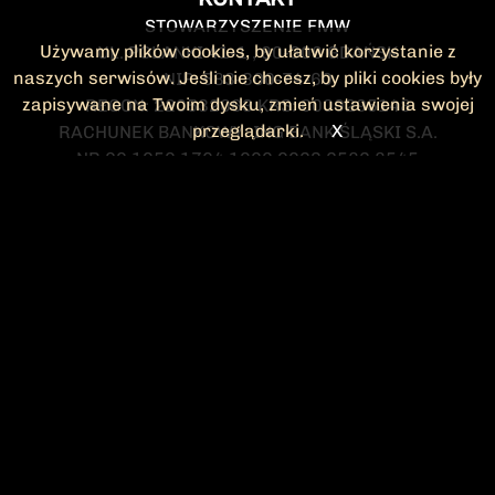
STOWARZYSZENIE FMW
Używamy plików cookies, by ułatwić korzystanie z
UL. POLANKI 41-1 , 80-308 GDAŃSK
naszych serwisów. Jeśli nie chcesz, by pliki cookies były
NIP: 583-300-74-60
zapisywane na Twoim dysku, zmień ustawienia swojej
REGON: 220532063 KRS: 0000295148
przeglądarki.
X
RACHUNEK BANKOWY: ING BANK ŚLĄSKI S.A.
NR 90 1050 1764 1000 0023 2582 8545
KONTAKT@FMW.ORG.PL
DO POBRANIA
STATUT FMW
DEKLARACJA
CZŁONKOWSKA
ZARZĄD I KOMISJA
Federacja Młodzieży Walczącej
REWIZYJNA