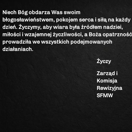
Niech Bóg obdarza Was swoim
błogosławieństwem,
pokojem serca i siłą na każdy
dzień.
Życzymy, aby wiara była źródłem nadziei,
miłości
i wzajemnej życzliwości, a Boża opatrzność
prowadziła
we wszystkich podejmowanych
działaniach.
Życzy
Zarząd i
Komisja
Rewizyjna
SFMW