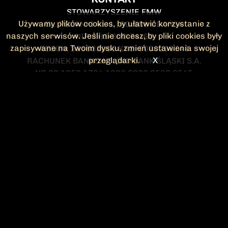
STOWARZYSZENIE FMW
Używamy plików cookies, by ułatwić korzystanie z
UL. POLANKI 41-1 , 80-308 GDAŃSK
naszych serwisów. Jeśli nie chcesz, by pliki cookies były
NIP: 583-300-74-60
zapisywane na Twoim dysku, zmień ustawienia swojej
REGON: 220532063 KRS: 0000295148
przeglądarki.
X
RACHUNEK BANKOWY: ING BANK ŚLĄSKI S.A.
NR 90 1050 1764 1000 0023 2582 8545
KONTAKT@FMW.ORG.PL
DO POBRANIA
STATUT FMW
DEKLARACJA
CZŁONKOWSKA
ZARZĄD I KOMISJA
Federacja Młodzieży Walczącej
REWIZYJNA