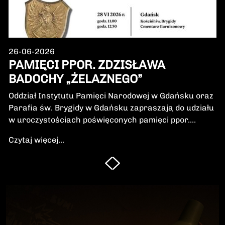
26-06-2026
PAMIĘCI PPOR. ZDZISŁAWA
BADOCHY „ŻELAZNEGO”
Oddział Instytutu Pamięci Narodowej w Gdańsku oraz
Parafia św. Brygidy w Gdańsku zapraszają do udziału
w uroczystościach poświęconych pamięci ppor.
Zdzisława Badochy „Żelaznego” – żołnierza 5.
Czytaj więcej...
Wileńskiej Brygady Armii Krajowej, dowódcy 5.
szwadronu podczas walk na Pomorzu, jednego z
najbardziej zasłużonych żołnierzy polskiego podziemia
niepodległościowego.W niedzielę, 28 czerwca 2026 r.,
odbędzie się Msza Święta w intencji Bohatera oraz
poświęcenie jego symbolicznego nagrobka.
Uroczystość będzie okazją do oddania hołdu