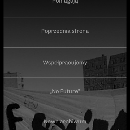
Pomagają
Poprzednia strona
Współpracujemy
„No Future”
Nowe archiwum