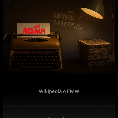
człowiekowi, który walczył o niepodległą Polskę
przeciwko niemieckiemu i sowieckiemu okupantowi, a
po zakończeniu wojny pozostał wierny ideałom
wolności. Poległ 28 czerwca 1946 r., a miejsce
ukrycia jego szczątków przez komunistyczny aparat
represji pozostaje do dziś nieznane.Program
uroczystości:11.00 – Msza Święta w Kościele św.
Brygidy w Gdańsku12.30 – poświęcenie
symbolicznego nagrobka na Cmentarzu
Garnizonowym w GdańskuSerdecznie zapraszamy
Wikipedia o FMW