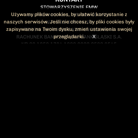
STOWARZYSZENIE FMW
Używamy plików cookies, by ułatwić korzystanie z
UL. POLANKI 41-1 , 80-308 GDAŃSK
naszych serwisów. Jeśli nie chcesz, by pliki cookies były
NIP: 583-300-74-60
zapisywane na Twoim dysku, zmień ustawienia swojej
REGON: 220532063 KRS: 0000295148
przeglądarki.
X
RACHUNEK BANKOWY: ING BANK ŚLĄSKI S.A.
NR 90 1050 1764 1000 0023 2582 8545
KONTAKT@FMW.ORG.PL
DO POBRANIA
STATUT FMW
DEKLARACJA
CZŁONKOWSKA
ZARZĄD I KOMISJA
Federacja Młodzieży Walczącej
REWIZYJNA