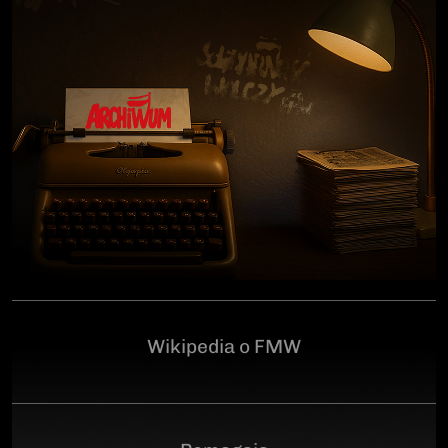
człowiekowi, który walczył o niepodległą Polskę
przeciwko niemieckiemu i sowieckiemu okupantowi, a
po zakończeniu wojny pozostał wierny ideałom
wolności. Poległ 28 czerwca 1946 r., a miejsce
ukrycia jego szczątków przez komunistyczny aparat
represji pozostaje do dziś nieznane.Program
uroczystości:11.00 – Msza Święta w Kościele św.
Brygidy w Gdańsku12.30 – poświęcenie
symbolicznego nagrobka na Cmentarzu
Garnizonowym w GdańskuSerdecznie zapraszamy
Wikipedia o FMW