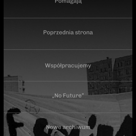
Pomagają
Poprzednia strona
Współpracujemy
„No Future”
Nowe archiwum