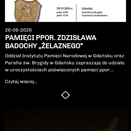
26-06-2026
PAMIĘCI PPOR. ZDZISŁAWA
BADOCHY „ŻELAZNEGO”
Oddział Instytutu Pamięci Narodowej w Gdańsku oraz
Parafia św. Brygidy w Gdańsku zapraszają do udziału
w uroczystościach poświęconych pamięci ppor.
Zdzisława Badochy „Żelaznego” – żołnierza 5.
Czytaj więcej...
Wileńskiej Brygady Armii Krajowej, dowódcy 5.
szwadronu podczas walk na Pomorzu, jednego z
najbardziej zasłużonych żołnierzy polskiego podziemia
niepodległościowego.W niedzielę, 28 czerwca 2026 r.,
odbędzie się Msza Święta w intencji Bohatera oraz
poświęcenie jego symbolicznego nagrobka.
Uroczystość będzie okazją do oddania hołdu