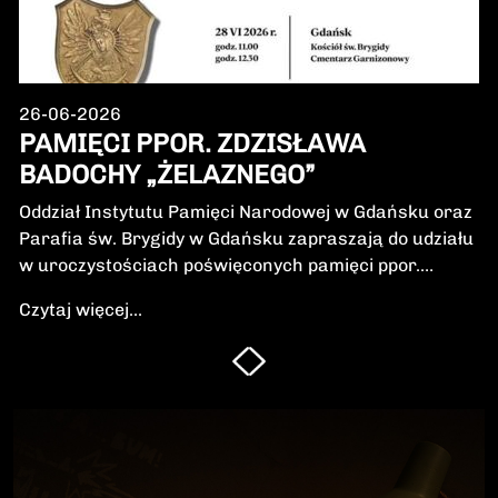
26-06-2026
PAMIĘCI PPOR. ZDZISŁAWA
BADOCHY „ŻELAZNEGO”
Oddział Instytutu Pamięci Narodowej w Gdańsku oraz
Parafia św. Brygidy w Gdańsku zapraszają do udziału
w uroczystościach poświęconych pamięci ppor.
Zdzisława Badochy „Żelaznego” – żołnierza 5.
Czytaj więcej...
Wileńskiej Brygady Armii Krajowej, dowódcy 5.
szwadronu podczas walk na Pomorzu, jednego z
najbardziej zasłużonych żołnierzy polskiego podziemia
niepodległościowego.W niedzielę, 28 czerwca 2026 r.,
odbędzie się Msza Święta w intencji Bohatera oraz
poświęcenie jego symbolicznego nagrobka.
Uroczystość będzie okazją do oddania hołdu