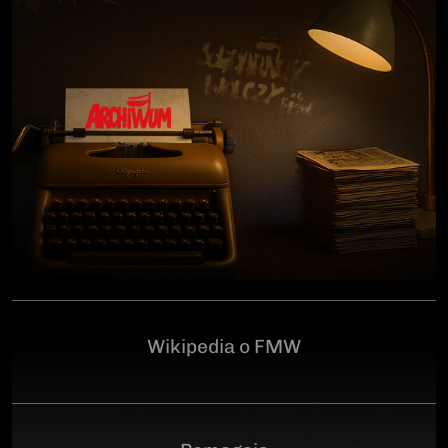
człowiekowi, który walczył o niepodległą Polskę
przeciwko niemieckiemu i sowieckiemu okupantowi, a
po zakończeniu wojny pozostał wierny ideałom
wolności. Poległ 28 czerwca 1946 r., a miejsce
ukrycia jego szczątków przez komunistyczny aparat
represji pozostaje do dziś nieznane.Program
uroczystości:11.00 – Msza Święta w Kościele św.
Brygidy w Gdańsku12.30 – poświęcenie
symbolicznego nagrobka na Cmentarzu
Garnizonowym w GdańskuSerdecznie zapraszamy
Wikipedia o FMW