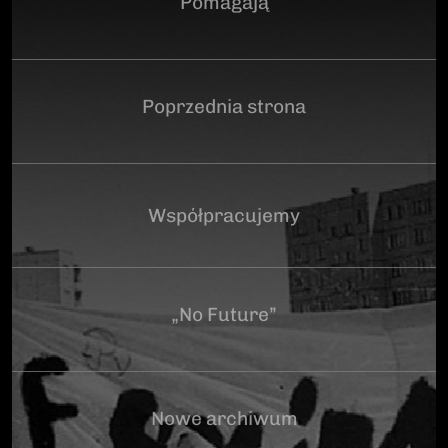
Pomagają
Poprzednia strona
Współpracujemy
„No Future”
Nowe archiwum