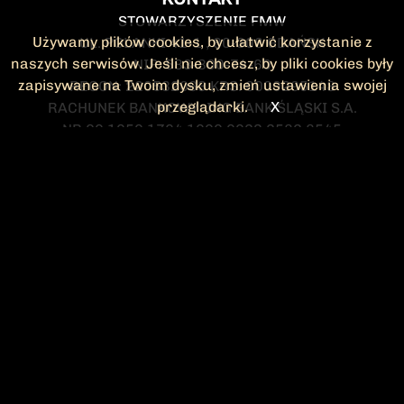
STOWARZYSZENIE FMW
Używamy plików cookies, by ułatwić korzystanie z
UL. POLANKI 41-1 , 80-308 GDAŃSK
naszych serwisów. Jeśli nie chcesz, by pliki cookies były
NIP: 583-300-74-60
zapisywane na Twoim dysku, zmień ustawienia swojej
REGON: 220532063 KRS: 0000295148
przeglądarki.
X
RACHUNEK BANKOWY: ING BANK ŚLĄSKI S.A.
NR 90 1050 1764 1000 0023 2582 8545
KONTAKT@FMW.ORG.PL
DO POBRANIA
STATUT FMW
DEKLARACJA
CZŁONKOWSKA
ZARZĄD I KOMISJA
Federacja Młodzieży Walczącej
REWIZYJNA