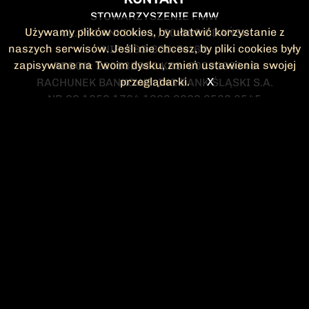
STOWARZYSZENIE FMW
Używamy plików cookies, by ułatwić korzystanie z
UL. POLANKI 41-1 , 80-308 GDAŃSK
naszych serwisów. Jeśli nie chcesz, by pliki cookies były
NIP: 583-300-74-60
zapisywane na Twoim dysku, zmień ustawienia swojej
REGON: 220532063 KRS: 0000295148
przeglądarki.
X
RACHUNEK BANKOWY: ING BANK ŚLĄSKI S.A.
NR 90 1050 1764 1000 0023 2582 8545
KONTAKT@FMW.ORG.PL
DO POBRANIA
STATUT FMW
DEKLARACJA
CZŁONKOWSKA
ZARZĄD I KOMISJA
Federacja Młodzieży Walczącej
REWIZYJNA