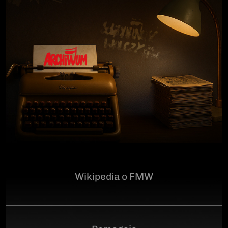
człowiekowi, który walczył o niepodległą Polskę
przeciwko niemieckiemu i sowieckiemu okupantowi, a
po zakończeniu wojny pozostał wierny ideałom
wolności. Poległ 28 czerwca 1946 r., a miejsce
ukrycia jego szczątków przez komunistyczny aparat
represji pozostaje do dziś nieznane.Program
uroczystości:11.00 – Msza Święta w Kościele św.
Brygidy w Gdańsku12.30 – poświęcenie
symbolicznego nagrobka na Cmentarzu
Garnizonowym w GdańskuSerdecznie zapraszamy
Wikipedia o FMW