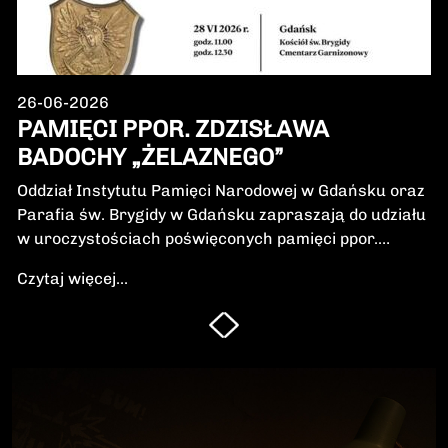
26-06-2026
PAMIĘCI PPOR. ZDZISŁAWA
BADOCHY „ŻELAZNEGO”
Oddział Instytutu Pamięci Narodowej w Gdańsku oraz
Parafia św. Brygidy w Gdańsku zapraszają do udziału
w uroczystościach poświęconych pamięci ppor.
Zdzisława Badochy „Żelaznego” – żołnierza 5.
Czytaj więcej...
Wileńskiej Brygady Armii Krajowej, dowódcy 5.
szwadronu podczas walk na Pomorzu, jednego z
najbardziej zasłużonych żołnierzy polskiego podziemia
niepodległościowego.W niedzielę, 28 czerwca 2026 r.,
odbędzie się Msza Święta w intencji Bohatera oraz
poświęcenie jego symbolicznego nagrobka.
Uroczystość będzie okazją do oddania hołdu