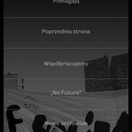
Pomagają
Poprzednia strona
Współpracujemy
„No Future”
Nowe archiwum