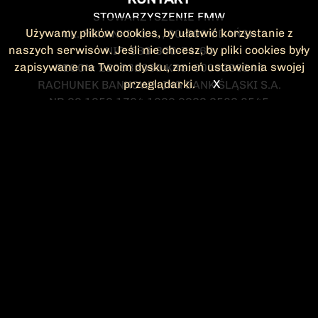
STOWARZYSZENIE FMW
Używamy plików cookies, by ułatwić korzystanie z
UL. POLANKI 41-1 , 80-308 GDAŃSK
naszych serwisów. Jeśli nie chcesz, by pliki cookies były
NIP: 583-300-74-60
zapisywane na Twoim dysku, zmień ustawienia swojej
REGON: 220532063 KRS: 0000295148
przeglądarki.
X
RACHUNEK BANKOWY: ING BANK ŚLĄSKI S.A.
NR 90 1050 1764 1000 0023 2582 8545
KONTAKT@FMW.ORG.PL
DO POBRANIA
STATUT FMW
DEKLARACJA
CZŁONKOWSKA
ZARZĄD I KOMISJA
Federacja Młodzieży Walczącej
REWIZYJNA