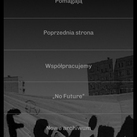
Pomagają
Poprzednia strona
Współpracujemy
„No Future”
Nowe archiwum