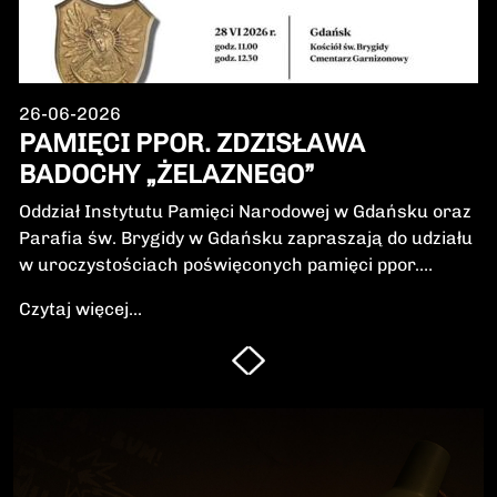
26-06-2026
PAMIĘCI PPOR. ZDZISŁAWA
BADOCHY „ŻELAZNEGO”
Oddział Instytutu Pamięci Narodowej w Gdańsku oraz
Parafia św. Brygidy w Gdańsku zapraszają do udziału
w uroczystościach poświęconych pamięci ppor.
Zdzisława Badochy „Żelaznego” – żołnierza 5.
Czytaj więcej...
Wileńskiej Brygady Armii Krajowej, dowódcy 5.
szwadronu podczas walk na Pomorzu, jednego z
najbardziej zasłużonych żołnierzy polskiego podziemia
niepodległościowego.W niedzielę, 28 czerwca 2026 r.,
odbędzie się Msza Święta w intencji Bohatera oraz
poświęcenie jego symbolicznego nagrobka.
Uroczystość będzie okazją do oddania hołdu