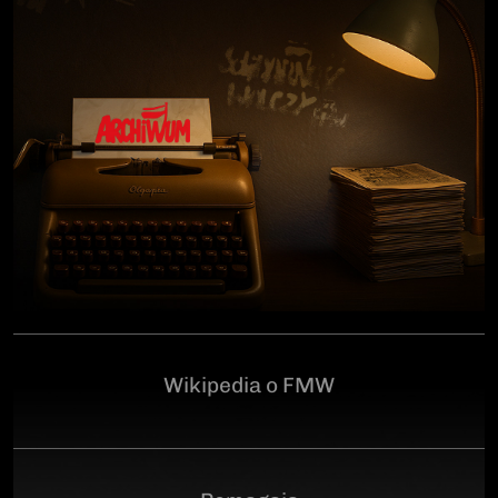
człowiekowi, który walczył o niepodległą Polskę
przeciwko niemieckiemu i sowieckiemu okupantowi, a
po zakończeniu wojny pozostał wierny ideałom
wolności. Poległ 28 czerwca 1946 r., a miejsce
ukrycia jego szczątków przez komunistyczny aparat
represji pozostaje do dziś nieznane.Program
uroczystości:11.00 – Msza Święta w Kościele św.
Brygidy w Gdańsku12.30 – poświęcenie
symbolicznego nagrobka na Cmentarzu
Garnizonowym w GdańskuSerdecznie zapraszamy
Wikipedia o FMW