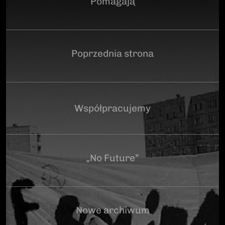
Pomagają
Poprzednia strona
Współpracujemy
„No Future”
Nowe archiwum