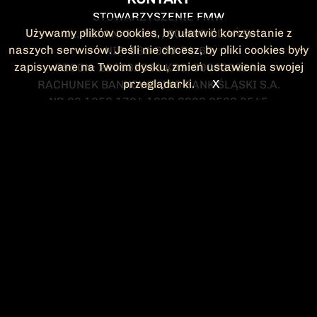
STOWARZYSZENIE FMW
Używamy plików cookies, by ułatwić korzystanie z
UL. POLANKI 41-1 , 80-308 GDAŃSK
naszych serwisów. Jeśli nie chcesz, by pliki cookies były
NIP: 583-300-74-60
zapisywane na Twoim dysku, zmień ustawienia swojej
REGON: 220532063 KRS: 0000295148
przeglądarki.
X
RACHUNEK BANKOWY: ING BANK ŚLĄSKI S.A.
NR 90 1050 1764 1000 0023 2582 8545
KONTAKT@FMW.ORG.PL
DO POBRANIA
STATUT FMW
DEKLARACJA
CZŁONKOWSKA
ZARZĄD I KOMISJA
Federacja Młodzieży Walczącej
REWIZYJNA