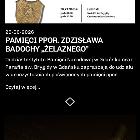
26-06-2026
PAMIĘCI PPOR. ZDZISŁAWA
BADOCHY „ŻELAZNEGO”
Oddział Instytutu Pamięci Narodowej w Gdańsku oraz
Parafia św. Brygidy w Gdańsku zapraszają do udziału
w uroczystościach poświęconych pamięci ppor.
Zdzisława Badochy „Żelaznego” – żołnierza 5.
Czytaj więcej...
Wileńskiej Brygady Armii Krajowej, dowódcy 5.
szwadronu podczas walk na Pomorzu, jednego z
najbardziej zasłużonych żołnierzy polskiego podziemia
niepodległościowego.W niedzielę, 28 czerwca 2026 r.,
odbędzie się Msza Święta w intencji Bohatera oraz
poświęcenie jego symbolicznego nagrobka.
Uroczystość będzie okazją do oddania hołdu