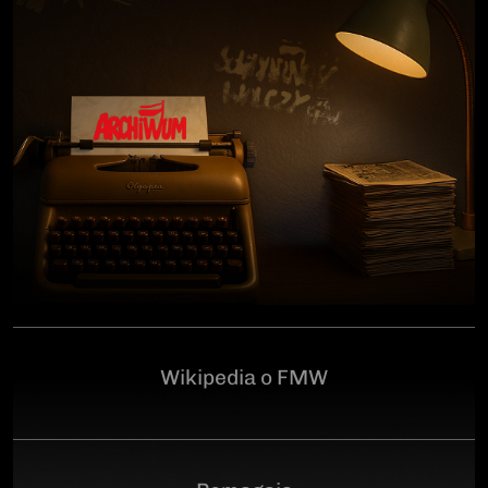
człowiekowi, który walczył o niepodległą Polskę
przeciwko niemieckiemu i sowieckiemu okupantowi, a
po zakończeniu wojny pozostał wierny ideałom
wolności. Poległ 28 czerwca 1946 r., a miejsce
ukrycia jego szczątków przez komunistyczny aparat
represji pozostaje do dziś nieznane.Program
uroczystości:11.00 – Msza Święta w Kościele św.
Brygidy w Gdańsku12.30 – poświęcenie
symbolicznego nagrobka na Cmentarzu
Garnizonowym w GdańskuSerdecznie zapraszamy
Wikipedia o FMW