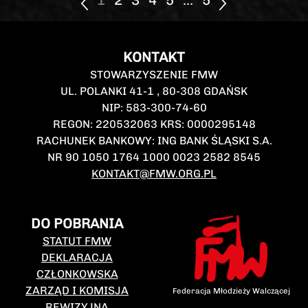
1
2
3
4
5
...
5
KONTAKT
STOWARZYSZENIE FMW
UL. POLANKI 41-1 , 80-308 GDAŃSK
NIP: 583-300-74-60
REGON: 220532063 KRS: 0000295148
RACHUNEK BANKOWY: ING BANK ŚLĄSKI S.A.
NR 90 1050 1764 1000 0023 2582 8545
KONTAKT@FMW.ORG.PL
DO POBRANIA
STATUT FMW
DEKLARACJA
CZŁONKOWSKA
ZARZĄD I KOMISJA
Federacja Młodzieży Walczącej
REWIZYJNA