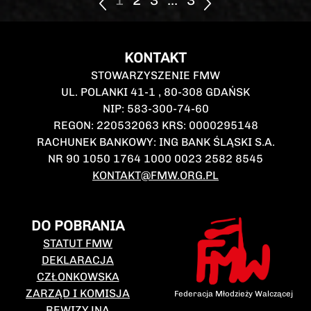
1
2
3
...
3
KONTAKT
STOWARZYSZENIE FMW
UL. POLANKI 41-1 , 80-308 GDAŃSK
NIP: 583-300-74-60
REGON: 220532063 KRS: 0000295148
RACHUNEK BANKOWY: ING BANK ŚLĄSKI S.A.
NR 90 1050 1764 1000 0023 2582 8545
KONTAKT@FMW.ORG.PL
DO POBRANIA
STATUT FMW
DEKLARACJA
CZŁONKOWSKA
ZARZĄD I KOMISJA
Federacja Młodzieży Walczącej
REWIZYJNA